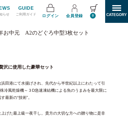
EWS
GUIDE
知らせ
ご利用ガイド
CATEGORY
ログイン
会員登録
0
6年お中元 A2のどぐろ中型3枚セット
贅沢に使用した豪華セット
陰浜田港にて水揚げされ、先代から半世紀以上にわたって引
特殊冷風乾燥機～３D急速凍結機による魚のうまみを最大限に
す最新の“技術”。
仕上げた最上級一夜干し。貴方の大切な方への贈り物に是非