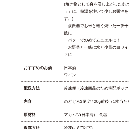
(焼き物として身を召し上がったあ
ラ」に、熱湯を注いで少しお醤油を
す。)
・炊飯器でお米と軽く焼いた一夜干
飯に！
・バターで炒めてムニエルに！
・お野菜と一緒に水と少量の白ワイ
ァに！
おすすめのお酒
日本酒
ワイン
配送方法
冷凍便（冷凍商品のため宅配ボック
内容
のどぐろ3尾 約420g前後（1枚当たり
原材料
アカムツ(日本海)、食塩
保存方法
冷凍(-18℃以下)