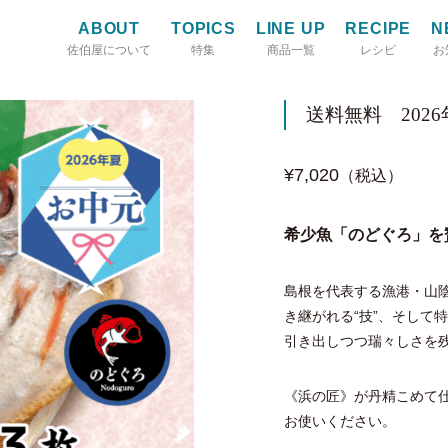
ABOUT
TOPICS
LINE UP
RECIPE
N
佐伯屋について
特集
商品一覧
レシピ
お
送料無料 202
¥7,020
（税込）
希少魚「のどぐろ」を
島根を代表する漁港・山
き継がれる“技”、そして
引き出しつつ瑞々しさを残
《浜の匠》が丹精こめて
お使いください。