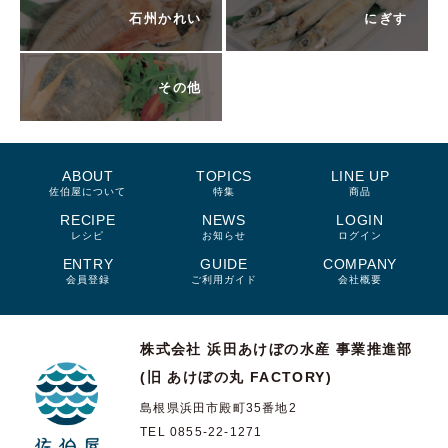
石州かれい
にぎす
その他
ABOUT
TOPICS
LINE UP
佐伯屋について
特集
商品
RECIPE
NEWS
LOGIN
レシピ
お知らせ
ログイン
ENTRY
GUIDE
COMPANY
会員登録
ご利用ガイド
会社概要
株式会社 浜田あけぼの水産
事業推進部
(旧 あけぼの丸 FACTORY)
島根県浜田市殿町35番地2
TEL 0855-22-1271