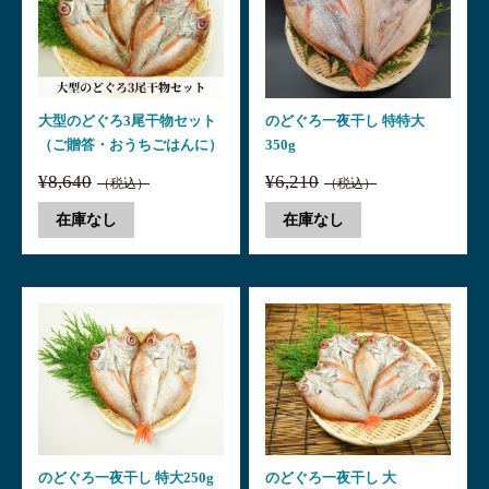
大型のどぐろ3尾干物セット
のどぐろ一夜干し 特特大
（ご贈答・おうちごはんに）
350g
¥8,640
¥6,210
（税込）
（税込）
在庫なし
在庫なし
のどぐろ一夜干し 特大250g
のどぐろ一夜干し 大