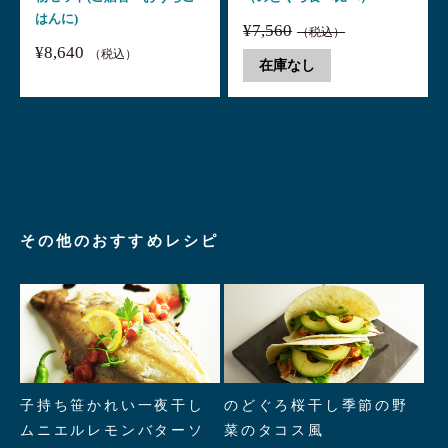
はんに)
¥7,560
（税込）
¥8,640
（税込）
在庫なし
その他のおすすめレシピ
" alt="子持ち笹かれい一夜干し
" alt="のどぐろ桜干し季節の野
子持ち笹かれい一夜干し
のどぐろ桜干し季節の野
ムニエルレモンバターソース"/>
菜のタコス風"/>
ムニエルレモンバターソ
菜のタコス風