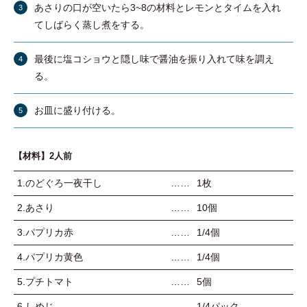
あさりの口が空いたら3~8の材料とレモンとタイムを入れ
てしばらく蒸し煮をする。
最後に塩コショウと隠し味で醤油を振り入れて味を調え
る。
お皿に盛り付ける。
【材料】2人前
1.のどぐろ一夜干し
1枚
2.あさり
10個
3.パプリカ赤
1/4個
4.パプリカ黄色
1/4個
5.プチトマト
5個
6.しめじ
1/4パック