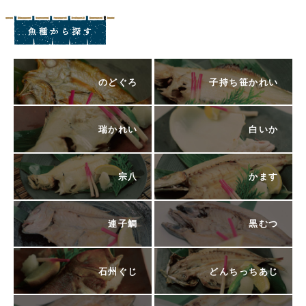
のどぐろ
子持ち笹かれい
瑞かれい
白いか
宗八
かます
連子鯛
黒むつ
石州ぐじ
どんちっちあじ