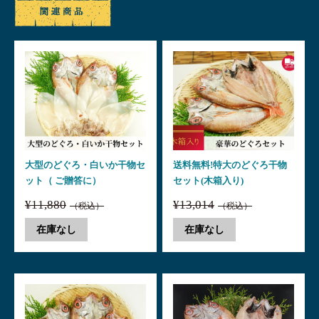
大型のどぐろ・白いか干物セ
送料無料!特大のどぐろ干物
ット（ ご贈答に）
セット(木箱入り)
¥11,880
¥13,014
（税込）
（税込）
在庫なし
在庫なし