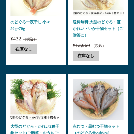
のどぐろ一夜干し 小々
送料無料!大型のどぐろ・笹
50g~70g
かれい・いか干物セット（ご
贈答に）
¥432
（税込）
¥12,960
（税込）
在庫なし
在庫なし
大型のどぐろ・かれい2種干
赤むつ・黒むつ干物セット
物セット(ご贈答・おうちご
（のどぐろ食べ比べ）