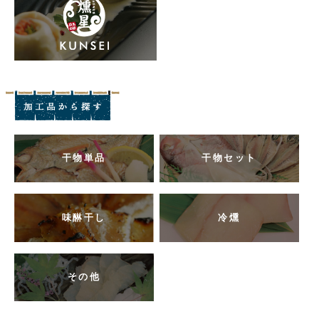
干物単品
干物セット
味醂干し
冷燻
その他