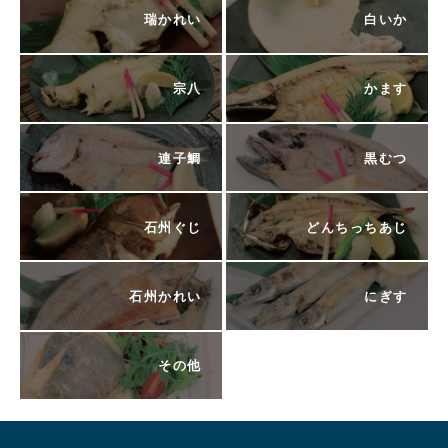
瑞かれい
白いか
宗八
かます
連子鯛
黒むつ
石州ぐじ
どんちっちあじ
石州かれい
にぎす
その他