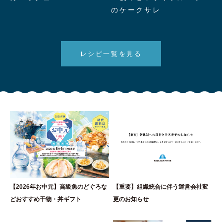
クサレ"/>
のケークサレ
レシピ一覧を見る
【2026年お中元】高級魚のどぐろな
【重要】組織統合に伴う運営会社変
どおすすめ干物・丼ギフト
更のお知らせ