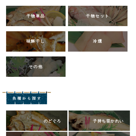
干物単品
干物セット
味醂干し
冷燻
その他
のどぐろ
子持ち笹かれい