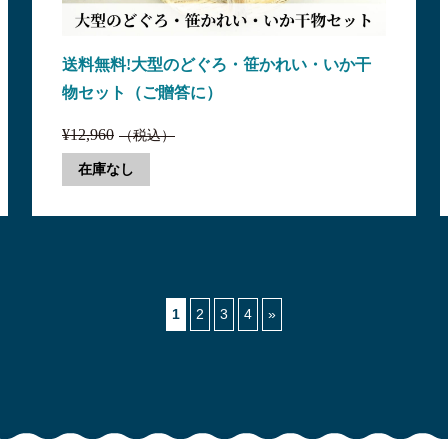
送料無料!大型のどぐろ・笹かれい・いか干
物セット（ご贈答に）
¥12,960
（税込）
在庫なし
1
2
3
4
»