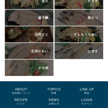
宗八
かます
連子鯛
黒むつ
石州ぐじ
どんちっちあじ
石州かれい
にぎす
その他
ABOUT
TOPICS
LINE UP
佐伯屋について
特集
商品
RECIPE
NEWS
LOGIN
レシピ
お知らせ
ログイン