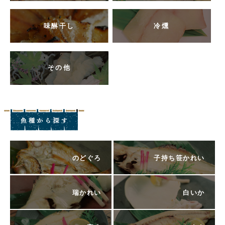
味醂干し
冷燻
その他
のどぐろ
子持ち笹かれい
瑞かれい
白いか