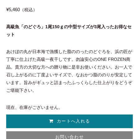
¥5,460
（税込）
高級魚「のどぐろ」1尾150ｇの中型サイズが3尾入ったお得なセ
ット
あけぼの丸が日本海で漁獲した脂ののったのどぐろを、浜の匠が
丁寧に仕上げた高級一夜干しです。勿論安心のONE FROZEN商
品。貴方の大切な方への贈り物に是非お使いください。お一人で
召し上がるのに丁度よいサイズで、なおかつ脂ののりが安定して
います。旨みがギュッと詰まったふっくらした仕上がりをどうぞ
ご堪能下さい。
現在、在庫がございません。
お問い合わせ