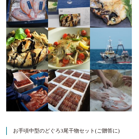
お手頃中型のどぐろ3尾干物セット(ご贈答に)