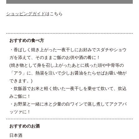
ショッピングガイド
はこちら
おすすめの食べ方
・香ばしく焼き上がった一夜干しにお好みでスダチやショウ
ガを添えて、そのままご飯のお供や酒の肴に！
(焼き物として身を召し上がったあとに残った頭や中骨等の
「アラ」に、熱湯を注いで少しお醤油をたらせばお吸い物が
できます。)
・炊飯器でお米と軽く焼いた一夜干しを乗せて炊いて、炊込
みご飯に！
・お野菜と一緒に水と少量の白ワインで蒸し煮してアクアパ
ッツァに！
おすすめのお酒
日本酒