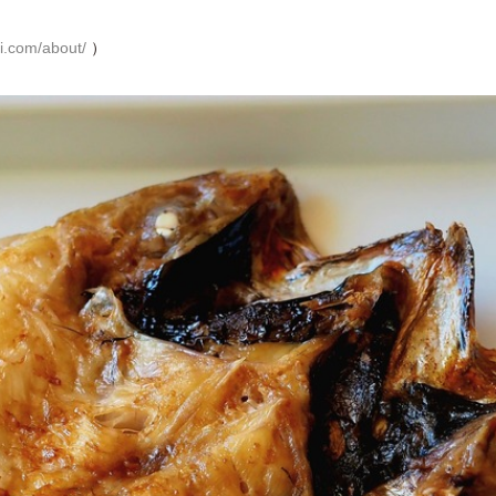
.com/about/
）