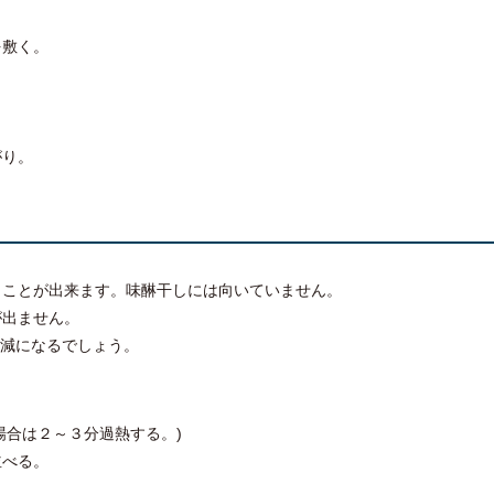
を敷く。
がり。
くことが出来ます。味醂干しには向いていません。
が出ません。
加減になるでしょう。
場合は２～３分過熱する。)
並べる。