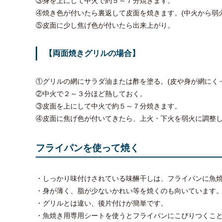
③身を上にして中火で約５～７分焼きます。
④焼き色が付いたら裏返して皮面を焼きます。(中火から弱
⑤皮面に少し焦げ色が付いたら出来上がり。
【両面焼きグリルの場合】
①グリルの網にサラダ油または酢を塗る。(皮や身が網にく
②中火で２～３分ほど熱しておく。
③皮面を上にして中火で約５～７分焼きます。
④皮面に焦げ色が付いてきたら、上火・下火を弱火に調整
フライパンを使って焼く
・しっかり味付けされている味醂干しは、フライパンに魚
・身が薄く、脂が少ないかれい等を焼くのも向いています。
・グリルとは違い、後片付けが簡単です。
・魚焼き用専用シートを使うとフライパンにこびりつくこ