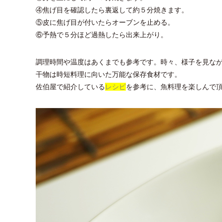
④焦げ目を確認したら裏返して約５分焼きます。
⑤皮に焦げ目が付いたらオーブンを止める。
⑥予熱で５分ほど過熱したら出来上がり。
調理時間や温度はあくまでも参考です。時々、様子を見な
干物は時短料理に向いた万能な保存食材です。
佐伯屋で紹介している
レシピ
を参考に、魚料理を楽しんで