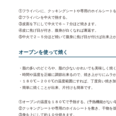
①フライパンに、クッキングシートや専用のホイルシート
②フライパンを中火で熱する。
③皮面を下にして中火で６～７分ほど焼きます。
④皮に焦げ目が付き、腹身が白くなれば裏返す。
⑤中火で２～５分ほど焼いて腹身に焦げ目が付けば出来上
オーブンを使って焼く
・脂の多いのどぐろや、脂の少ないかれいでも美味しく焼
・時間や温度を正確に調節出来るので、焼き上がりにムラ
・１８０℃～２００℃の温度範囲にすれば、丁度良い焼き
・簡単に焼くことが出来、片付けも簡単です。
①オーブンの温度を１８０℃で予熱する。(予熱機能がない
②クッキングシートや専用のホイルシートを敷き、干物を
③身を上にして約１０分焼きます。