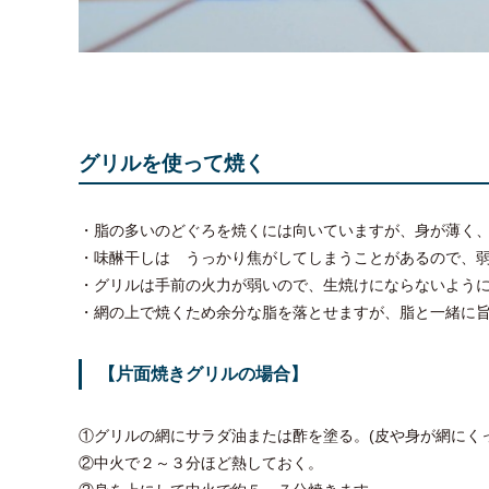
グリルを使って焼く
・脂の多いのどぐろを焼くには向いていますが、身が薄く
・味醂干しは うっかり焦がしてしまうことがあるので、
・グリルは手前の火力が弱いので、生焼けにならないよう
・網の上で焼くため余分な脂を落とせますが、脂と一緒に
【片面焼きグリルの場合】
①グリルの網にサラダ油または酢を塗る。(皮や身が網にく
②中火で２～３分ほど熱しておく。