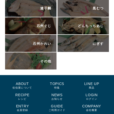
連子鯛
黒むつ
石州ぐじ
どんちっちあじ
石州かれい
にぎす
その他
ABOUT
TOPICS
LINE UP
佐伯屋について
特集
商品
RECIPE
NEWS
LOGIN
レシピ
お知らせ
ログイン
ENTRY
GUIDE
COMPANY
会員登録
ご利用ガイド
会社概要