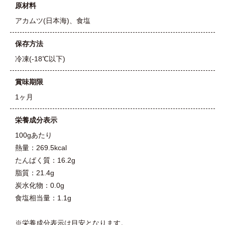
原材料
アカムツ(日本海)、食塩
保存方法
冷凍(-18℃以下)
賞味期限
1ヶ月
栄養成分表示
100gあたり
熱量：269.5kcal
たんぱく質：16.2g
脂質：21.4g
炭水化物：0.0g
食塩相当量：1.1g
※栄養成分表示は目安となります。