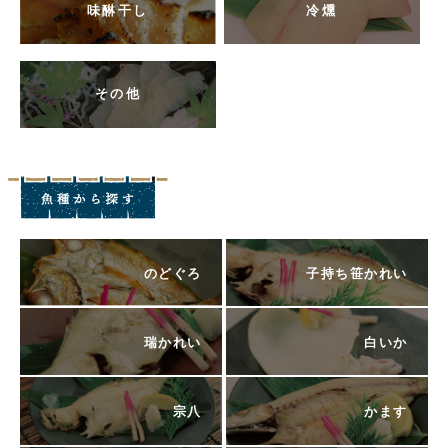
味醂干し
冷燻
その他
のどぐろ
子持ち笹かれい
瑞かれい
白いか
宗八
かます