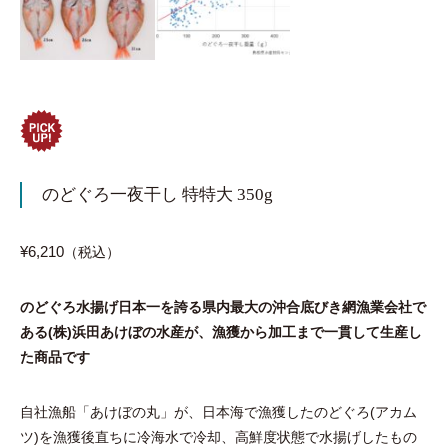
のどぐろ一夜干し 特特大 350g
¥6,210
（税込）
のどぐろ水揚げ日本一を誇る県内最大の沖合底びき網漁業会社で
ある(株)浜田あけぼの水産が、漁獲から加工まで一貫して生産し
た商品です
自社漁船「あけぼの丸」が、日本海で漁獲したのどぐろ(アカム
ツ)を漁獲後直ちに冷海水で冷却、高鮮度状態で水揚げしたもの