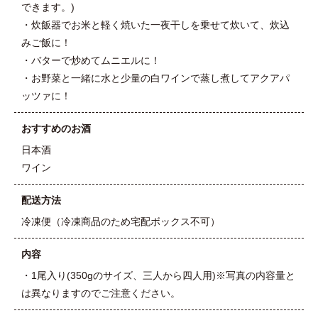
できます。)
・炊飯器でお米と軽く焼いた一夜干しを乗せて炊いて、炊込
みご飯に！
・バターで炒めてムニエルに！
・お野菜と一緒に水と少量の白ワインで蒸し煮してアクアパ
ッツァに！
おすすめのお酒
日本酒
ワイン
配送方法
冷凍便（冷凍商品のため宅配ボックス不可）
内容
・1尾入り(350gのサイズ、三人から四人用)※写真の内容量と
は異なりますのでご注意ください。