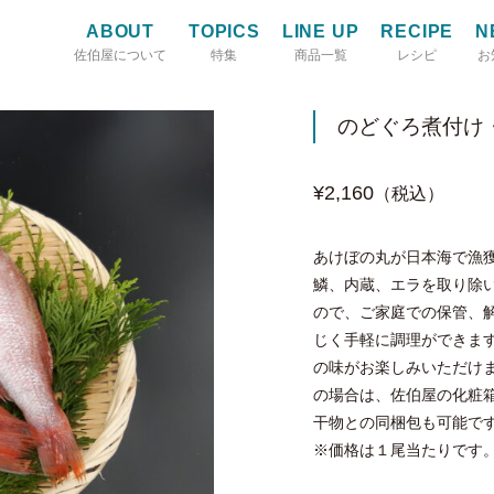
ABOUT
TOPICS
LINE UP
RECIPE
N
佐伯屋について
特集
商品一覧
レシピ
お
のどぐろ煮付け・
¥2,160
（税込）
あけぼの丸が日本海で漁
鱗、内蔵、エラを取り除
ので、ご家庭での保管、
じく手軽に調理ができま
の味がお楽しみいただけ
の場合は、佐伯屋の化粧
干物との同梱包も可能で
※価格は１尾当たりです