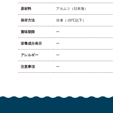
原材料
アカムツ（日本海）
保存方法
冷凍（-20℃以下）
賞味期限
ー
栄養成分表示
ー
アレルギー
ー
注意事項
ー