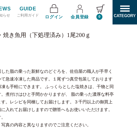
EWS
GUIDE
知らせ
ご利用ガイド
CATEGORY
ログイン
会員登録
0
焼き魚用（下処理済み）1尾200ｇ
獲した脂の乗った新鮮なのどぐろを、佐伯屋の職人が手早く
いて急速冷凍した商品です。１尾ずつ真空包装しております
解凍も手軽にできます。 ふっくらとした塩焼きは、干物と同
す。煮付けはひと手間かかりますが、 脂の乗った濃厚な料亭
ます。レシピを同梱してお届けします。３千円以上の御買上
箱に入れてお届けしますので贈答へもお使いいただけます。
す。
。写真の内容と異なりますのでご注意ください。