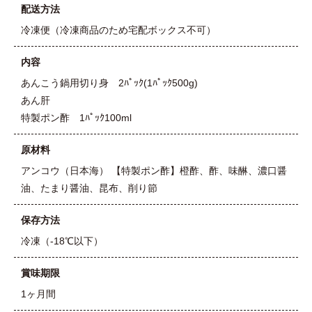
配送方法
冷凍便（冷凍商品のため宅配ボックス不可）
内容
あんこう鍋用切り身 2ﾊﾟｯｸ(1ﾊﾟｯｸ500g)
あん肝
特製ポン酢 1ﾊﾟｯｸ100ml
原材料
アンコウ（日本海） 【特製ポン酢】橙酢、酢、味醂、濃口醤
油、たまり醤油、昆布、削り節
保存方法
冷凍（-18℃以下）
賞味期限
1ヶ月間