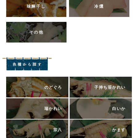
味醂干し
冷燻
その他
のどぐろ
子持ち笹かれい
瑞かれい
白いか
宗八
かます