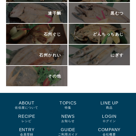
連子鯛
黒むつ
石州ぐじ
どんちっちあじ
石州かれい
にぎす
その他
ABOUT
TOPICS
LINE UP
佐伯屋について
特集
商品
RECIPE
NEWS
LOGIN
レシピ
お知らせ
ログイン
ENTRY
GUIDE
COMPANY
会員登録
ご利用ガイド
会社概要