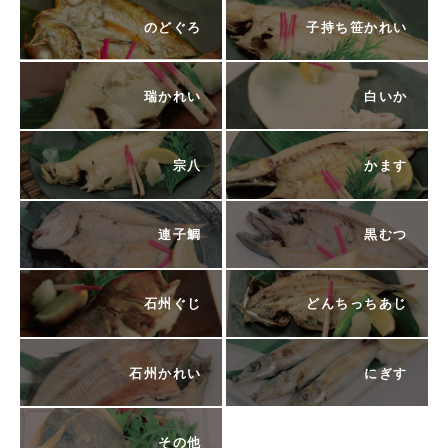
のどぐろ
子持ち笹かれい
瑞かれい
白いか
宗八
かます
連子鯛
黒むつ
石州ぐじ
どんちっちあじ
石州かれい
にぎす
その他