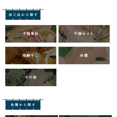
干物単品
干物セット
味醂干し
冷燻
その他