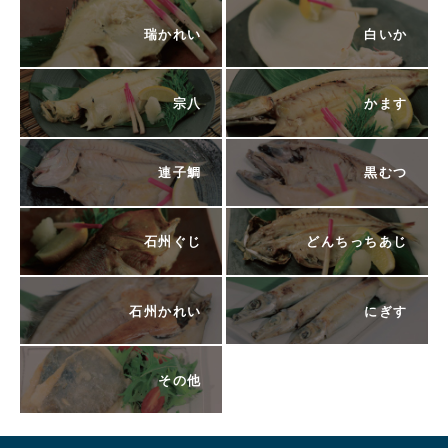
瑞かれい
白いか
宗八
かます
連子鯛
黒むつ
石州ぐじ
どんちっちあじ
石州かれい
にぎす
その他