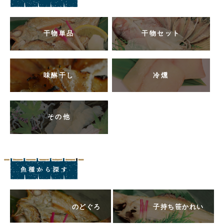
干物単品
干物セット
味醂干し
冷燻
その他
のどぐろ
子持ち笹かれい