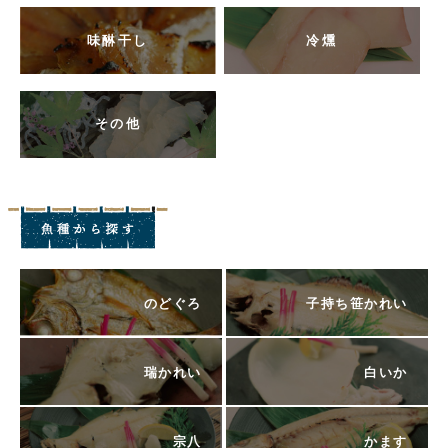
味醂干し
冷燻
その他
のどぐろ
子持ち笹かれい
瑞かれい
白いか
宗八
かます