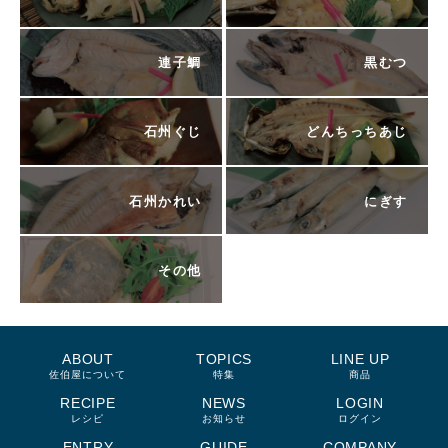
連子鯛
黒むつ
石州ぐじ
どんちっちあじ
石州かれい
にぎす
その他
ABOUT
TOPICS
LINE UP
佐伯屋について
特集
商品
RECIPE
NEWS
LOGIN
レシピ
お知らせ
ログイン
ENTRY
GUIDE
COMPANY