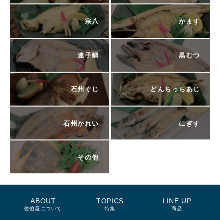
宗八
かます
連子鯛
黒むつ
石州ぐじ
どんちっちあじ
石州かれい
にぎす
その他
ABOUT
TOPICS
LINE UP
佐伯屋について
特集
商品