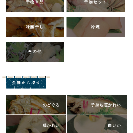
干物単品
干物セット
味醂干し
冷燻
その他
のどぐろ
子持ち笹かれい
瑞かれい
白いか