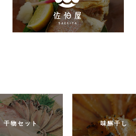
干物セット
味醂干し