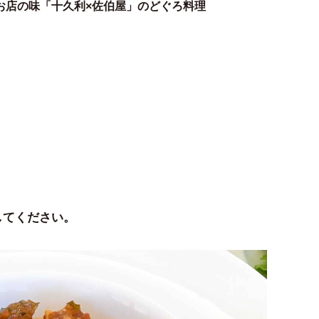
お店の味「十久利×佐伯屋」のどぐろ料理
してください。