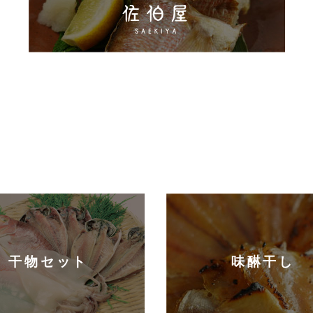
干物セット
味醂干し