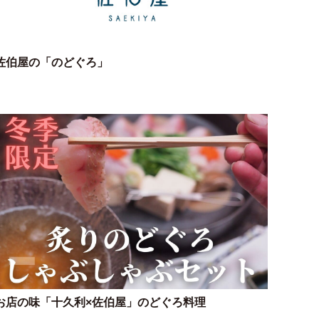
佐伯屋の「のどぐろ」
お店の味「十久利×佐伯屋」のどぐろ料理