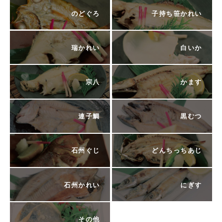
のどぐろ
子持ち笹かれい
瑞かれい
白いか
宗八
かます
連子鯛
黒むつ
石州ぐじ
どんちっちあじ
石州かれい
にぎす
その他