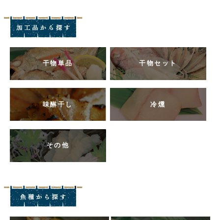
干物単品
干物セット
味醂干し
冷燻
その他