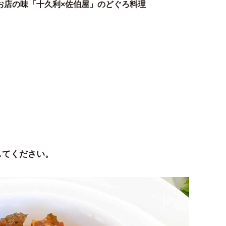
お店の味「十久利×佐伯屋」のどぐろ料理
してください。