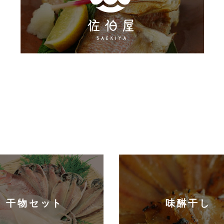
干物セット
味醂干し