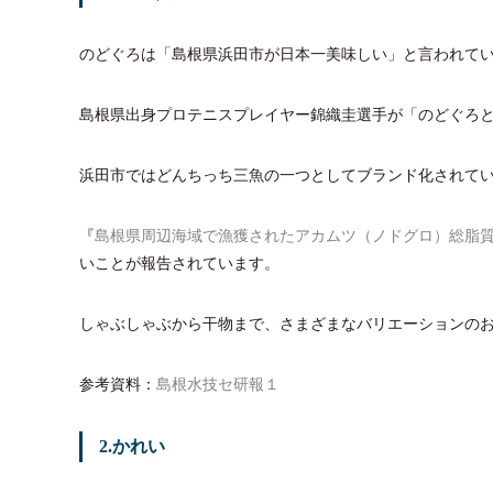
のどぐろは「島根県浜田市が日本一美味しい」と言われて
島根県出身プロテニスプレイヤー錦織圭選手が「のどぐろ
浜田市ではどんちっち三魚の一つとしてブランド化されて
『
島根県周辺海域で漁獲されたアカムツ（ノドグロ）総脂
いことが報告されています。
しゃぶしゃぶから干物まで、さまざまなバリエーションの
参考資料：
島根水技セ研報１
2.かれい