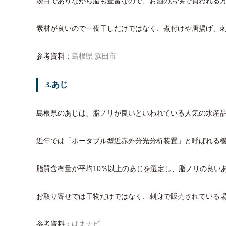
淡白でありながら脂も豊富なので、お酒のお供で買われる
素材が良いので一夜干しだけではなく、煮付けや唐揚げ、
参考資料：
島根県 浜田市
3.あじ
島根県のあじは、脂ノリが良いといわれている人気の水産
近年では「ポータブル型近赤外分光分析装置」と呼ばれる
脂質含有量が平均10％以上のあじを選定し、脂ノリの良い
お取り寄せでは干物だけではなく、刺身で販売されている
参考資料：
はまナビ