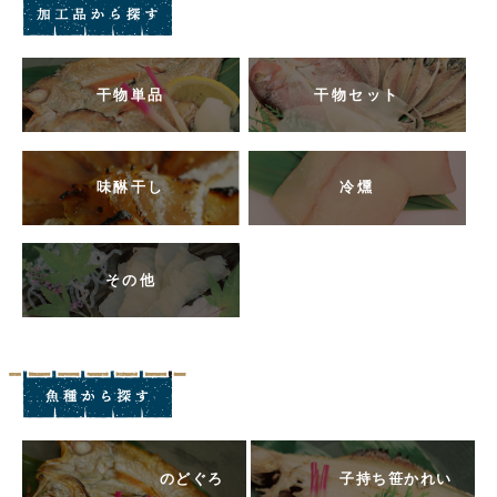
干物単品
干物セット
味醂干し
冷燻
その他
のどぐろ
子持ち笹かれい