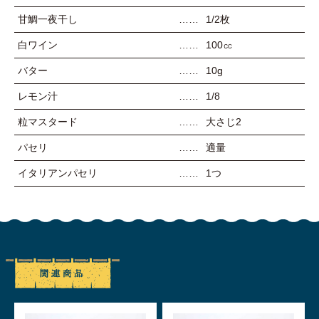
甘鯛一夜干し
1/2枚
白ワイン
100㏄
バター
10g
レモン汁
1/8
粒マスタード
大さじ2
パセリ
適量
イタリアンパセリ
1つ