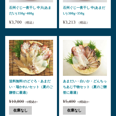
石州ぐじ一夜干し 中大(あま
石州ぐじ一夜干し 中(あまだ
だい) 350g~400g
い) 300g~350g
¥3,700
¥3,213
（税込）
（税込）
送料無料!のどぐろ・あまだ
あまだい・白いか・どんちっ
い・瑞かれいセット（夏のご
ちあじ干物セット（夏のご贈
贈答に最適）
答に最適）
¥10,800
¥5,400
（税込）
（税込）
在庫なし
在庫なし