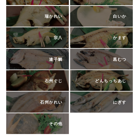
瑞かれい
白いか
宗八
かます
連子鯛
黒むつ
石州ぐじ
どんちっちあじ
石州かれい
にぎす
その他