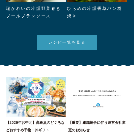
" alt="瑞かれいの冷燻野菜巻き
" alt="ひらめの冷燻香草パン粉
瑞かれいの冷燻野菜巻き
ひらめの冷燻香草パン粉
ブールブランソース"/>
焼き"/>
ブールブランソース
焼き
レシピ一覧を見る
【2026年お中元】高級魚のどぐろな
【重要】組織統合に伴う運営会社変
どおすすめ干物・丼ギフト
更のお知らせ