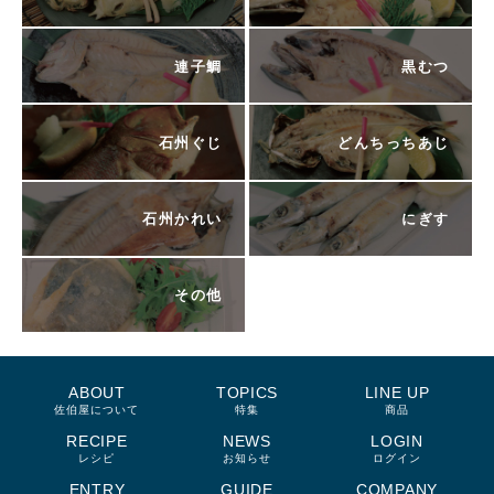
連子鯛
黒むつ
石州ぐじ
どんちっちあじ
石州かれい
にぎす
その他
ABOUT
TOPICS
LINE UP
佐伯屋について
特集
商品
RECIPE
NEWS
LOGIN
レシピ
お知らせ
ログイン
ENTRY
GUIDE
COMPANY