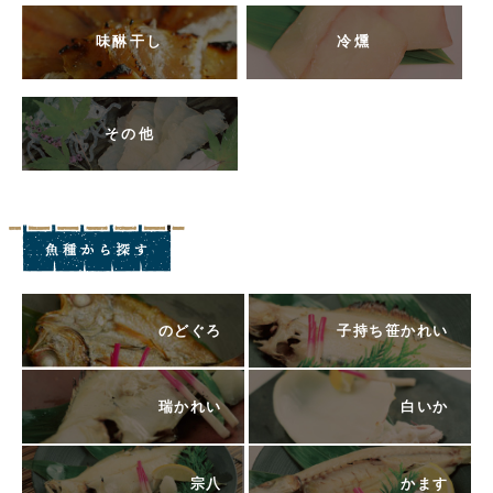
味醂干し
冷燻
その他
のどぐろ
子持ち笹かれい
瑞かれい
白いか
宗八
かます