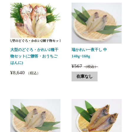
大型のどぐろ・かれい2種干
瑞かれい一夜干し 中
物セット(ご贈答・おうちご
140g~160g
はんに)
¥567
（税込）
¥8,640
（税込）
在庫なし