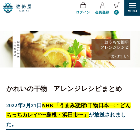
MENU
ログイン
会員登録
0
かれいの干物 アレンジレシピまとめ
2022年2月21日
NHK「うまみ凝縮!干物日本一! “どん
ちっちカレイ”〜島根・浜田市〜」
が放送されまし
た。