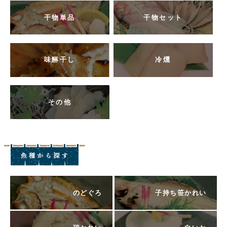
干物単品
干物セット
味醂干し
冷燻
その他
のどぐろ
子持ち笹かれい