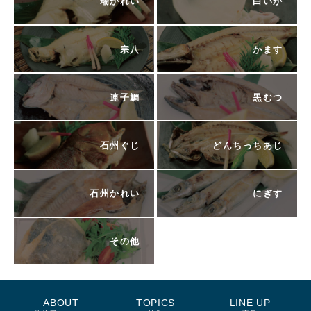
瑞かれい
白いか
宗八
かます
連子鯛
黒むつ
石州ぐじ
どんちっちあじ
石州かれい
にぎす
その他
ABOUT
TOPICS
LINE UP