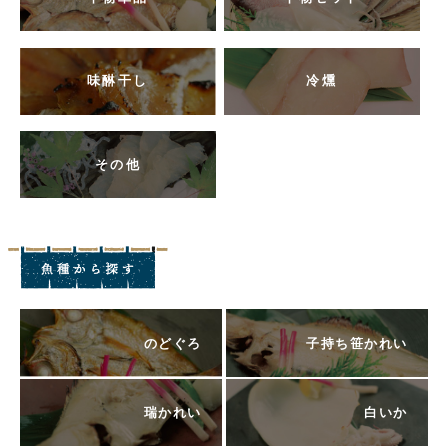
味醂干し
冷燻
その他
のどぐろ
子持ち笹かれい
瑞かれい
白いか