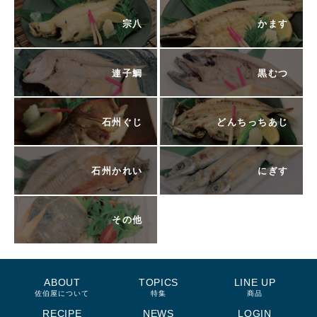
宗八
かます
連子鯛
黒むつ
石州ぐじ
どんちっちあじ
石州かれい
にぎす
その他
ABOUT
TOPICS
LINE UP
佐伯屋について
特集
商品
RECIPE
NEWS
LOGIN