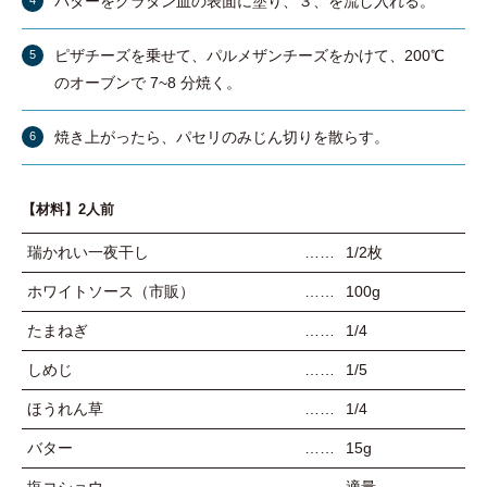
バターをグラタン皿の表面に塗り、３、を流し入れる。
ピザチーズを乗せて、パルメザンチーズをかけて、200℃
のオーブンで 7~8 分焼く。
焼き上がったら、パセリのみじん切りを散らす。
【材料】2人前
瑞かれい一夜干し
1/2枚
ホワイトソース（市販）
100g
たまねぎ
1/4
しめじ
1/5
ほうれん草
1/4
バター
15g
塩コショウ
適量