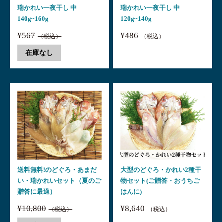
瑞かれい一夜干し 中
瑞かれい一夜干し 中
140g~160g
120g~140g
¥567
¥486
（税込）
（税込）
在庫なし
送料無料!のどぐろ・あまだ
大型のどぐろ・かれい2種干
い・瑞かれいセット（夏のご
物セット(ご贈答・おうちご
贈答に最適）
はんに)
¥10,800
¥8,640
（税込）
（税込）